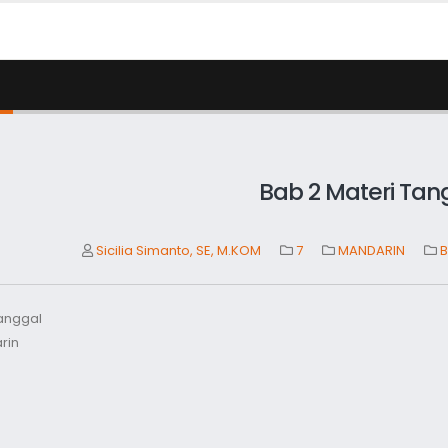
Bab 2 Materi Tan
Sicilia Simanto, SE, M.KOM
7
MANDARIN
B
Tanggal
rin