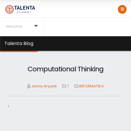
Masuk ke Talentapedia
Talenta Blog
Computational Thinking
Jenny Aryanti
7
INFORMATIKA
i