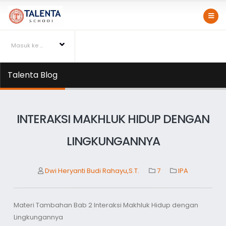
Masuk ke Talentapedia
Talenta Blog
INTERAKSI MAKHLUK HIDUP DENGAN
LINGKUNGANNYA
Dwi Heryanti Budi Rahayu,S.T.
7
IPA
Materi Tambahan Bab 2 Interaksi Makhluk Hidup dengan
Lingkungannya