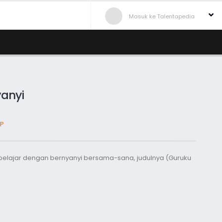
Masuk ke Talentapedia
yanyi
P
 belajar dengan bernyanyi bersama-sana, judulnya (Guruku