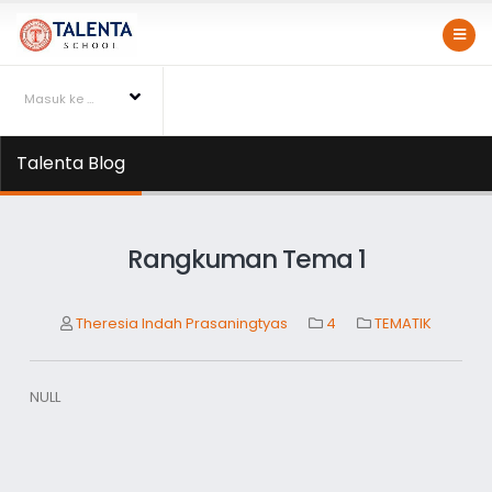
Masuk ke Talentapedia
Talenta Blog
Rangkuman Tema 1
Theresia Indah Prasaningtyas
4
TEMATIK
NULL