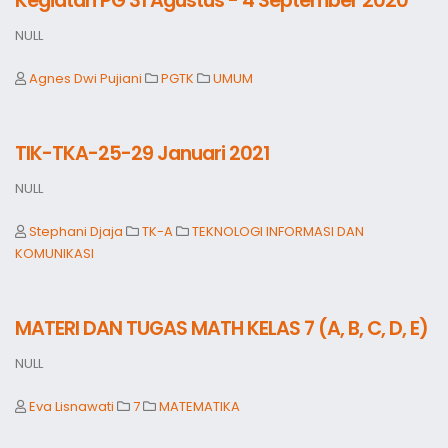
Kegiatan PG 31 Agustus - 4 September 2020
NULL
Agnes Dwi Pujiani
PGTK
UMUM
TIK-TKA-25-29 Januari 2021
NULL
Stephani Djaja
TK-A
TEKNOLOGI INFORMASI DAN
KOMUNIKASI
MATERI DAN TUGAS MATH KELAS 7 (A, B, C, D, E)
NULL
Eva Lisnawati
7
MATEMATIKA