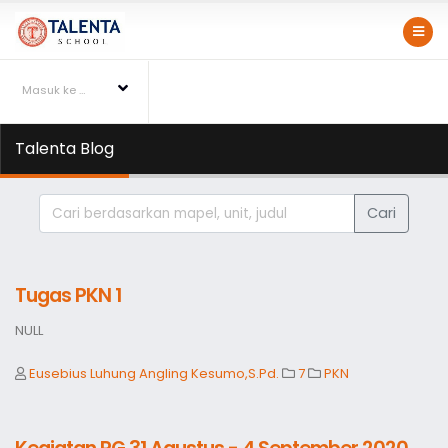
Masuk ke Talentapedia
Talenta Blog
Cari
Tugas PKN 1
NULL
Eusebius Luhung Angling Kesumo,S.Pd.
7
PKN