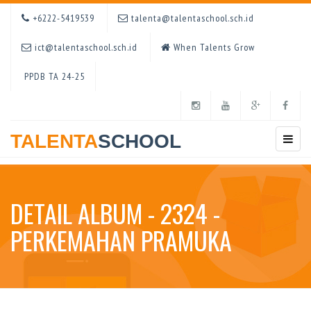
+6222-5419539
talenta@talentaschool.sch.id
ict@talentaschool.sch.id
When Talents Grow
PPDB TA 24-25
TALENTA
SCHOOL
DETAIL ALBUM - 2324 -
PERKEMAHAN PRAMUKA