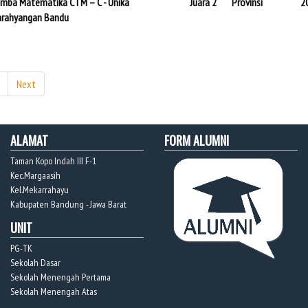
mba Matematika CTM – C - Unika
Juara 2
Provinsi
2
rahyangan Bandu
Next
ALAMAT
FORM ALUMNI
Taman Kopo Indah III F-1
Kec.Margaasih
Kel.Mekarrahayu
Kabupaten Bandung - Jawa Barat
UNIT
PG-TK
Sekolah Dasar
Sekolah Menengah Pertama
Sekolah Menengah Atas