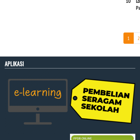
10
Lo
Pa
1
2
APLIKASI