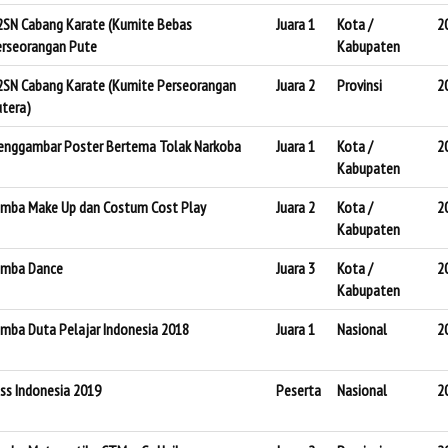
SN Cabang Karate (Kumite Bebas
Juara 1
Kota /
2
rseorangan Pute
Kabupaten
SN Cabang Karate (Kumite Perseorangan
Juara 2
Provinsi
2
tera)
nggambar Poster Bertema Tolak Narkoba
Juara 1
Kota /
2
Kabupaten
mba Make Up dan Costum Cost Play
Juara 2
Kota /
2
Kabupaten
omba Dance
Juara 3
Kota /
2
Kabupaten
mba Duta Pelajar Indonesia 2018
Juara 1
Nasional
2
ss Indonesia 2019
Peserta
Nasional
2