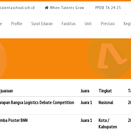
alentaschool.sch.id
When Talents Grow
PPDB TA 24-25
e
Profile
Surat Edaran
Fasilitas
Unit
Prestasi
Keg
juaraan
Juara
Tingkat
T
rapan Bangsa Logistics Debate Competition
Juara 1
Nasional
2
mba Poster BNN
Juara 1
Kota /
2
Kabupaten