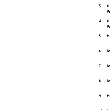
3
O2
Pe
4
O2
Pu
5
Me
6
Lo
7
L
8
Lo
9
Mi