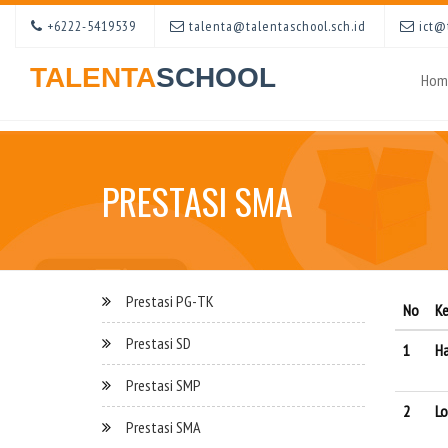
+6222-5419539
talenta@talentaschool.sch.id
ict@t
TALENTA
SCHOOL
Hom
PRESTASI SMA
Prestasi PG-TK
No
Ke
Prestasi SD
1
Ha
Prestasi SMP
2
Lo
Prestasi SMA