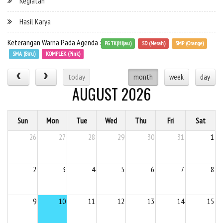
Kegiatan
Hasil Karya
Keterangan Warna Pada Agenda :
PG TK(HIjau)
SD (Merah)
SMP (Orange)
SMA (Biru)
KOMPLEK (Pink)
today
month
week
day
AUGUST 2026
Sun
Mon
Tue
Wed
Thu
Fri
Sat
26
27
28
29
30
31
1
2
3
4
5
6
7
8
9
10
11
12
13
14
15