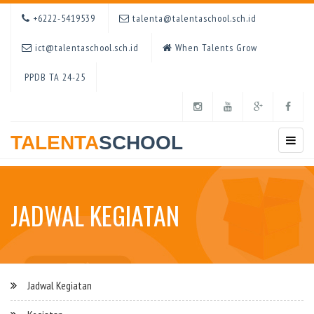
+6222-5419539
talenta@talentaschool.sch.id
ict@talentaschool.sch.id
When Talents Grow
PPDB TA 24-25
TALENTA
SCHOOL
JADWAL KEGIATAN
Jadwal Kegiatan