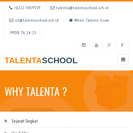
+6222-5419539
talenta@talentaschool.sch.id
ict@talentaschool.sch.id
When Talents Grow
PPDB TA 24-25
TALENTA
SCHOOL
WHY TALENTA ?
Sejarah Singkat