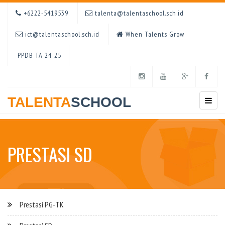
+6222-5419539
talenta@talentaschool.sch.id
ict@talentaschool.sch.id
When Talents Grow
PPDB TA 24-25
TALENTA
SCHOOL
PRESTASI SD
Prestasi PG-TK