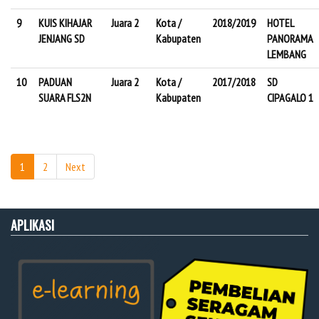
9
KUIS KIHAJAR
Juara 2
Kota /
2018/2019
HOTEL
JENJANG SD
Kabupaten
PANORAMA
LEMBANG
10
PADUAN
Juara 2
Kota /
2017/2018
SD
SUARA FLS2N
Kabupaten
CIPAGALO 1
1
2
Next
APLIKASI