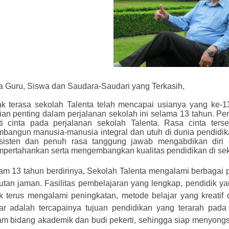
a Guru, Siswa dan Saudara-Saudari yang Terkasih,
ak terasa sekolah Talenta telah mencapai usianya yang ke-1
ian penting dalam perjalanan sekolah ini selama 13 tahun. Pe
ti cinta pada perjalanan sekolah Talenta. Rasa cinta ters
bangun manusia-manusia integral dan utuh di dunia pendidika
sisten dan penuh rasa tanggung jawab mengabdikan diri di
pertahankan serta mengembangkan kualitas pendidikan di sek
am 13 tahun berdirinya, Sekolah Talenta mengalami berbaga
tutan jaman. Fasilitas pembelajaran yang lengkap, pendidik y
ik terus mengalami peningkatan, metode belajar yang kreatif
ar adalah tercapainya tujuan pendidikan yang terarah pad
am bidang akademik dan budi pekerti, sehingga siap menyon