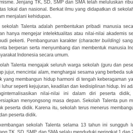
imisme. Jenjang TK, SD, SMP dan SMA telah meluluskan ribua
tas lokal dan nasional. Berkat ilmu yang didapatkan di sekola
am menjalani kehidupan.
i sekolah Talenta adalah pembentukan pribadi manusia secar
an hanya mengejar intelektualitas atau nilai-nilai akademi
budi pekerti. Pembangunan karakter (
character building)
sanga
enta berperan serta menyumbang dan membentuk manusia Indo
yarakat Indonesia secara umum.
olah Talenta mengajak seluruh warga sekolah (guru dan peser
up jujur, mencintai alam, menghargai sesama yang berbeda s
k yang membangun hidup harmoni di tengah keberagaman yan
i luhur seperti kejujuran, keadilan dan kedisiplinan hidup. Ini
ginternalisasikan nilai-nilai ini dalam diri peserta didi
ersiapkan menyongsong masa depan. Sekolah Talenta pun 
uk peserta didik. Karena itu, sekolah terus menerus membang
dan peserta didik.
kembangan sekolah Talenta selama 13 tahun ini sungguh lua
jang TK, SD, SMP, dan SMA selalu menduduki peringkat 1 dan 2