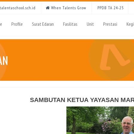
alentaschool.sch.id
When Talents Grow
PPDB TA 24-25
e
Profile
Surat Edaran
Fasilitas
Unit
Prestasi
Keg
AN
SAMBUTAN KETUA YAYASAN MAR