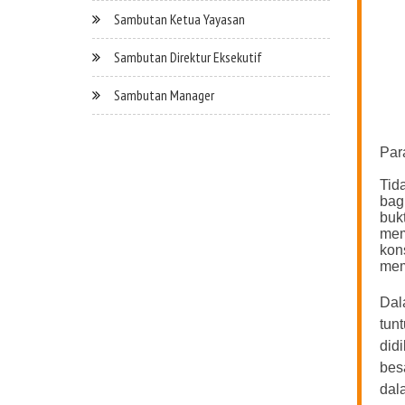
Sambutan Ketua Yayasan
Sambutan Direktur Eksekutif
Sambutan Manager
Par
Tid
bag
buk
mem
kon
mem
Dal
tun
did
bes
dal