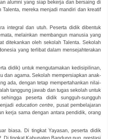
n alumni yang siap bekerja dan bersaing di
h Talenta, mereka menjadi mandiri dan kreatif
a integral dan utuh. Peserta didik dibentuk
s semata, melainkan membangun manusia yang
t ditekankan oleh sekolah Talenta. Sekolah
nesia yang terlibat dalam mensejahterakan
ta didik) untuk mengutamakan kedisipilinan,
uku dan agama. Sekolah mempersiapkan anak-
g ada, dengan tetap mempertahankan nilai-
 adalah tanggung jawab dan tugas sekolah untuk
k, sehingga peserta didik sungguh-sungguh
menjadi
education centre
, pusat pembelajaran
un kerja sama dengan antara pendidik, orang
r biasa. Di tingkat Yayasan, peserta didik
. Di tingkat Kabupaten Bandung pun, prestasi