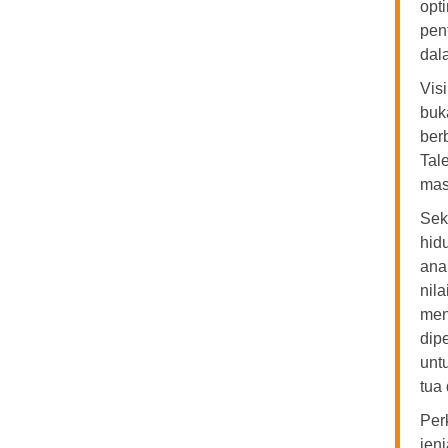
opt
pen
dal
Vis
buk
ber
Tal
mas
Sek
hid
ana
nila
men
dip
unt
tua 
Per
jen