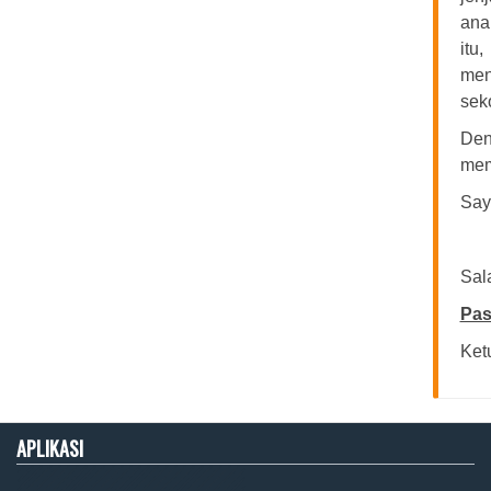
ana
itu
men
sek
Den
mem
Say
Sal
Pas
Ket
APLIKASI