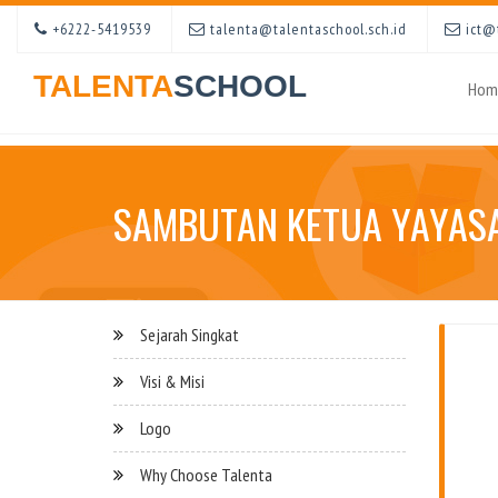
+6222-5419539
talenta@talentaschool.sch.id
ict@t
TALENTA
SCHOOL
Hom
SAMBUTAN KETUA YAYAS
Sejarah Singkat
Visi & Misi
Logo
Why Choose Talenta