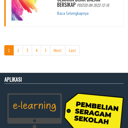
BERSIKAP
POSTED ON 2022-12-16
Baca Selengkapnya
1
2
3
4
5
Next
Last
APLIKASI