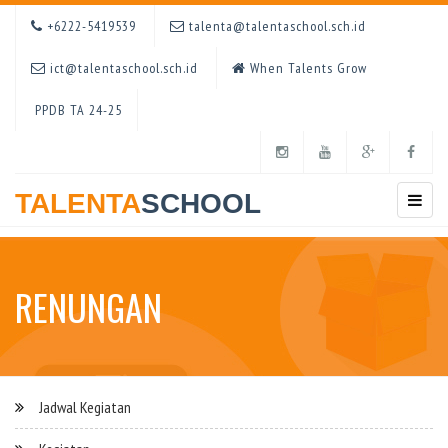
+6222-5419539
talenta@talentaschool.sch.id
ict@talentaschool.sch.id
When Talents Grow
PPDB TA 24-25
TALENTA
SCHOOL
RENUNGAN
Jadwal Kegiatan