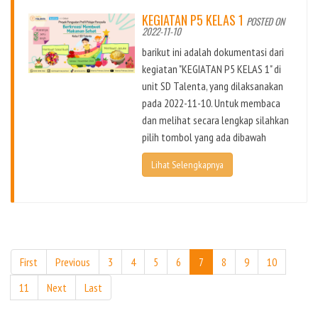
KEGIATAN P5 KELAS 1
POSTED ON
2022-11-10
barikut ini adalah dokumentasi dari
kegiatan "KEGIATAN P5 KELAS 1" di
unit SD Talenta, yang dilaksanakan
pada 2022-11-10. Untuk membaca
dan melihat secara lengkap silahkan
pilih tombol yang ada dibawah
Lihat Selengkapnya
First
Previous
3
4
5
6
7
8
9
10
11
Next
Last