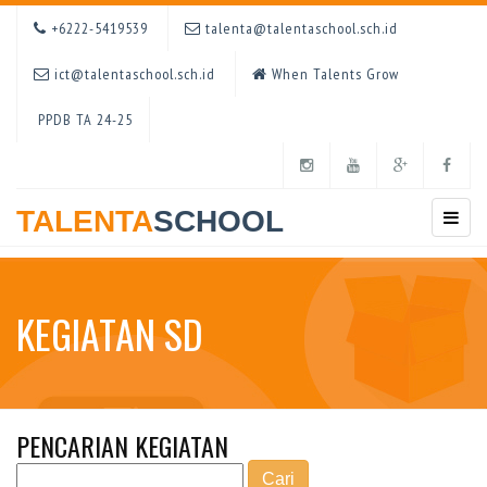
+6222-5419539
talenta@talentaschool.sch.id
ict@talentaschool.sch.id
When Talents Grow
PPDB TA 24-25
TALENTA
SCHOOL
KEGIATAN SD
PENCARIAN KEGIATAN
Cari