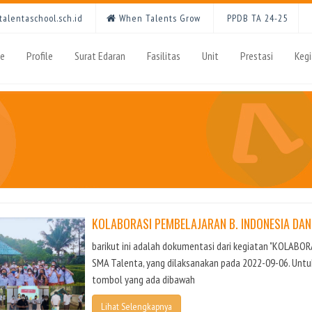
alentaschool.sch.id
When Talents Grow
PPDB TA 24-25
e
Profile
Surat Edaran
Fasilitas
Unit
Prestasi
Keg
KOLABORASI PEMBELAJARAN B. INDONESIA DAN
barikut ini adalah dokumentasi dari kegiatan "KOLABO
SMA Talenta, yang dilaksanakan pada 2022-09-06. Untu
tombol yang ada dibawah
Lihat Selengkapnya