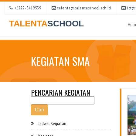
+6222-5419539
talenta@talentaschool.sch.id
ict@t
TALENTA
SCHOOL
Hom
KEGIATAN SMA
PENCARIAN KEGIATAN
Cari
Jadwal Kegiatan