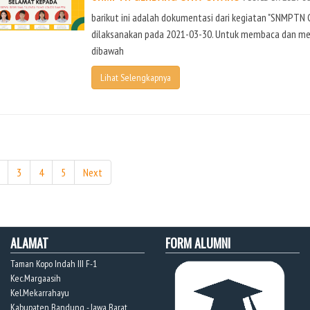
barikut ini adalah dokumentasi dari kegiatan "SNMPTN 
dilaksanakan pada 2021-03-30. Untuk membaca dan meli
dibawah
Lihat Selengkapnya
3
4
5
Next
ALAMAT
FORM ALUMNI
Taman Kopo Indah III F-1
Kec.Margaasih
Kel.Mekarrahayu
Kabupaten Bandung - Jawa Barat