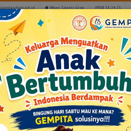
alentaschool.sch.id
When Talents Grow
PPDB TA 24-25
e
Profile
Surat Edaran
Fasilitas
Unit
Prestasi
Keg
Next