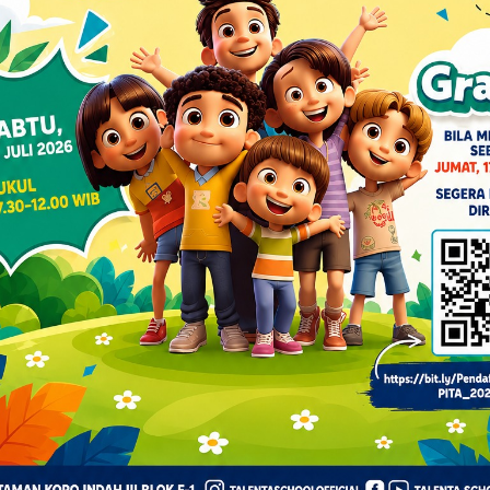
ALAMAT
FORM ALUMNI
Taman Kopo Indah III F-1
Kec.Margaasih
Kel.Mekarrahayu
Kabupaten Bandung - Jawa Barat
UNIT
PG-TK
Sekolah Dasar
Sekolah Menengah Pertama
Sekolah Menengah Atas