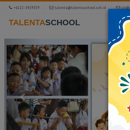
+6222-5419539
talenta@talentaschool.sch.id
ict@t
TALENTA
SCHOOL
Hom
Previous