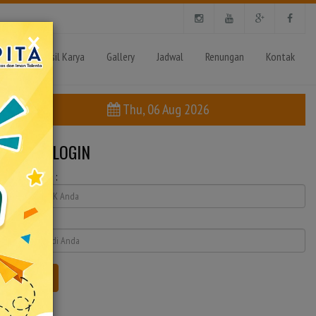
×
iatan
Hasil Karya
Gallery
Jadwal
Renungan
Kontak
Thu, 06 Aug 2026
FORM LOGIN
Nomor NIK :
Password :