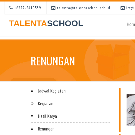
+6222-5419539
talenta@talentaschool.sch.id
ict@t
TALENTA
SCHOOL
Hom
RENUNGAN
Jadwal Kegiatan
Kegiatan
Hasil Karya
Renungan