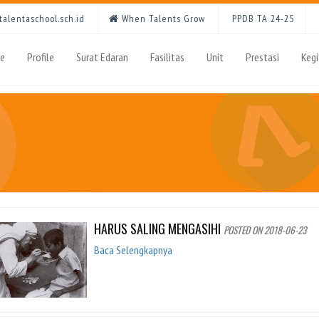
alentaschool.sch.id
When Talents Grow
PPDB TA 24-25
e
Profile
Surat Edaran
Fasilitas
Unit
Prestasi
Keg
HARUS SALING MENGASIHI
POSTED ON 2018-06-23
Baca Selengkapnya